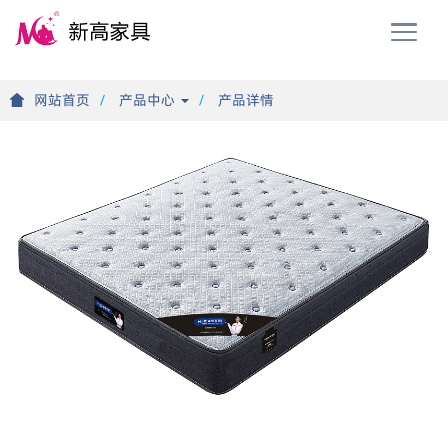
T
o
g
g
网站首页
产品中心
产品详情
l
e
n
a
v
i
g
a
t
i
o
n