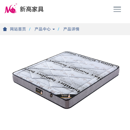
T
o
g
g
网站首页
产品中心
产品详情
l
e
n
a
v
i
g
a
t
i
o
n